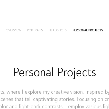
OVERVIEW
PORTRAITS
HEADSHOTS
PERSONAL PROJECTS
Personal Projects
s, where I explore my creative vision. Inspired b
cenes that tell captivating stories. Focusing on 
olor and light-dark contrasts, I employ various li