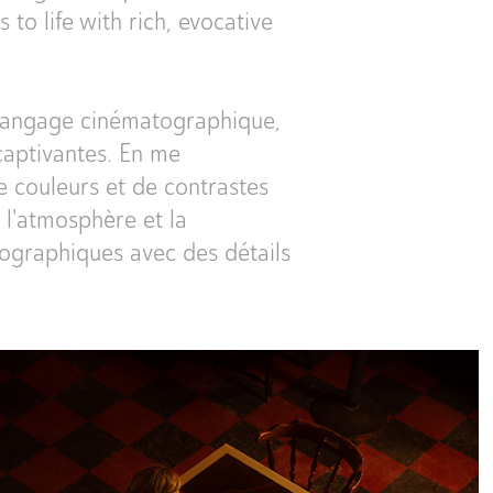
o life with rich, evocative
e langage cinématographique,
captivantes. En me
e couleurs et de contrastes
 l'atmosphère et la
ographiques avec des détails