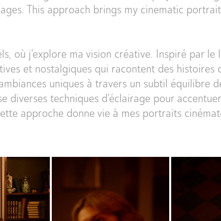
es. This approach brings my cinematic portraits t
s, où j'explore ma vision créative. Inspiré par l
ives et nostalgiques qui racontent des histoires 
'ambiances uniques à travers un subtil équilibre d
ise diverses techniques d'éclairage pour accentuer
tte approche donne vie à mes portraits cinémat