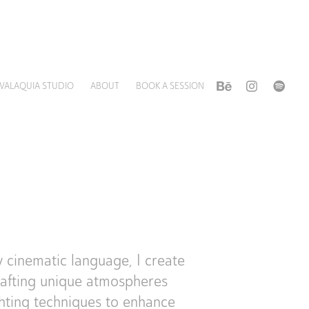
VALAQUIA STUDIO
ABOUT
BOOK A SESSION
y cinematic language, I create
crafting unique atmospheres
ghting techniques to enhance